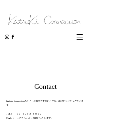
Contact
Katsuki Connectionのサイトにお立ち寄りいただき​、誠にありがとうございま
す。
TEL： ０３−６９
０３−５８２
２
MAIL： ＜こちら＞よりお願いいたします。