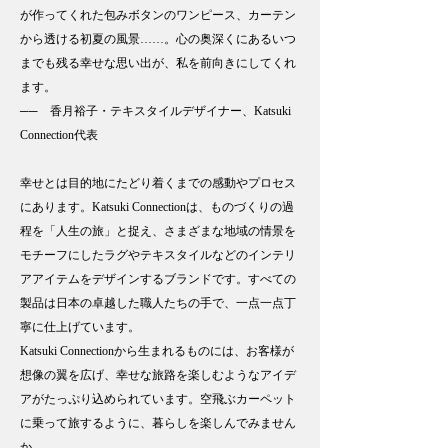
が作ってくれた包みボタンのワンピース、カーテン
から透ける初夏の風景……。心の奥深くにあるいつ
までも残る幸せな思い出が、私を前向きにしてくれ
ます。
── 香月裕子・テキスタイルデザイナー、Katsuki
Connection代表
幸せとは目的地にたどり着くまでの感動やプロセス
にあります。Katsuki Connectionは、ものづくりの過
程を「人生の旅」と捉え、さまざまな地域の情景を
モチーフにしたラグやテキスタイルなどのインテリ
アアイテムをデザインするブランドです。すべての
製品は日本の卓越した職人たちの手で、一点一点丁
寧に仕上げています。
Katsuki Connectionから生まれるものには、お客様が
想像の翼を広げ、幸せな旅路を楽しむようなアイデ
アがたっぷり込められています。空飛ぶカーペット
に乗って旅するように、暮らしを楽しんでみません
か。