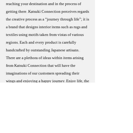
reaching your destination and in the process of
getting there. Katsuki Connection perceives regards
the creative process as a “journey through life”; it is
a brand that designs interior items such as rugs and
textiles using motifs taken from vistas of various
regions. Each and every product is carefully
handcrafted by outstanding Japanese artisans.
There are a plethora of ideas within items arising
from Katsuki Connection that will have the
imaginations of our customers spreading their
wings and enjoying a happy journey. Enjoy life, the
same as you would a journey on a flying carpet.