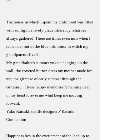
The house in which I spent my childhood was filled
with sunlight, a lively place where my relatives
always gathered. There are times even now when I
remember out of the blue this house in which my
grandparents lived.
My grandfather’s summer yukata hanging on the
wall; the covered button dress my mother made for
me; the glimpse of early summer through the
curtains… These happy memories remaining deep
in my heart forever are what keep me moving
forward.
Yuko Katsuki, textile designer／Katsuki
Connection
Happiness lies in the excitement of the lead up to